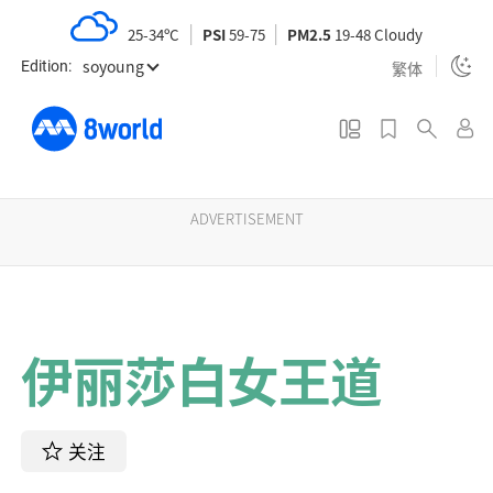
S
25-34ºC
PSI
59-75
PM2.5
19-48 Cloudy
k
soyoung
i
繁体
Edition:
p
t
o
m
a
ADVERTISEMENT
i
n
c
o
伊丽莎白女王道
n
t
e
n
关注
t