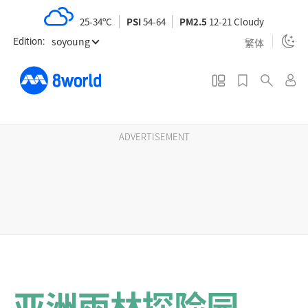
S
25-34ºC
PSI
54-64
PM2.5
12-21 Cloudy
k
soyoung
i
繁体
Edition:
p
t
o
m
a
ADVERTISEMENT
i
n
c
o
n
t
e
n
亚洲雨林探险园
t