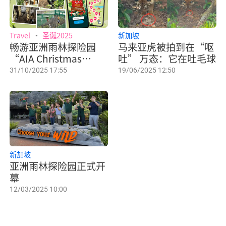
Travel
圣诞2025
新加坡
畅游亚洲雨林探险园
马来亚虎被拍到在“呕
“AIA Christmas
吐” 万态：它在吐毛球
Merry-thon”，边走
31/10/2025 17:55
19/06/2025 12:50
边玩，为慈善献爱心！
新加坡
亚洲雨林探险园正式开
幕
12/03/2025 10:00