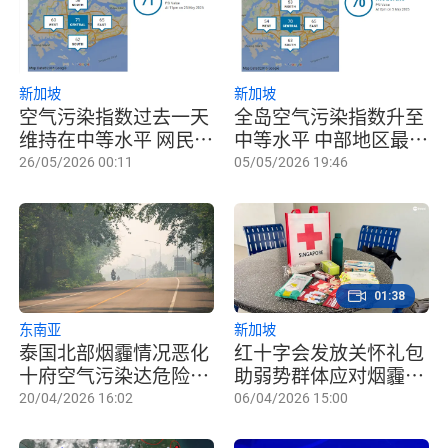
新加坡
新加坡
空气污染指数过去一天
全岛空气污染指数升至
维持在中等水平 网民：
中等水平 中部地区最高
东部闻到烧焦味
达70
26/05/2026 00:11
05/05/2026 19:46
01:38
东南亚
新加坡
泰国北部烟霾情况恶化
红十字会发放关怀礼包
十府空气污染达危险水
助弱势群体应对烟霾和
平
高温天气
20/04/2026 16:02
06/04/2026 15:00