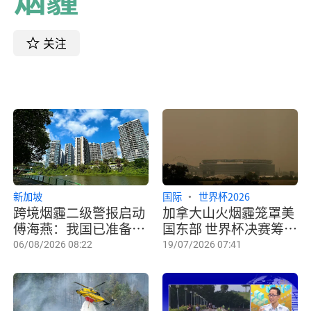
关注
新加坡
国际
世界杯2026
跨境烟霾二级警报启动
加拿大山火烟霾笼罩美
傅海燕：我国已准备好
国东部 世界杯决赛筹备
应对计划
受影响
06/08/2026 08:22
19/07/2026 07:41