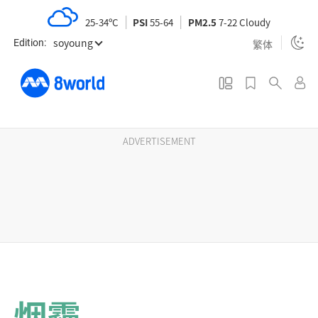
S
25-34ºC
PSI
55-64
PM2.5
7-22 Cloudy
k
soyoung
i
繁体
Edition:
p
t
o
m
a
ADVERTISEMENT
i
n
c
o
n
t
e
n
烟霾
t