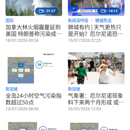
01:07
14:12
国际
新闻深呼吸
狮城热话
加拿大林火烟霾蔓延到
狮城有约 | 天气更热只
美国 特朗普称污染成本
是开始？厄尔尼诺恐推
应计入关税
高生活成本
18/07/2026 09:34
15/07/2026 22:23
新加坡
新加坡
全岛24小时空气污染指
气象署：厄尔尼诺现象
数超过50点
料下来两个月形成 或带
来更炎热干燥天气
13/07/2026 08:56
29/05/2026 12:03