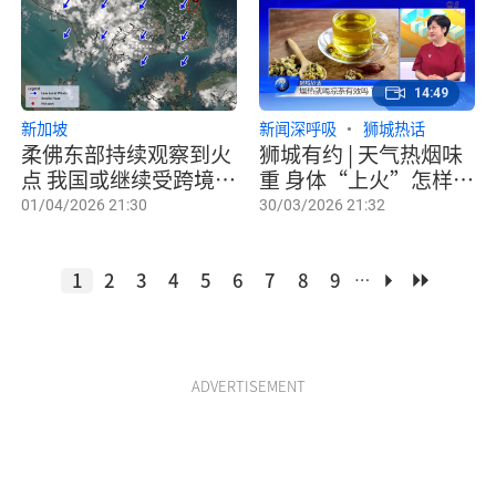
14:49
新加坡
新闻深呼吸
狮城热话
柔佛东部持续观察到火
狮城有约 | 天气热烟味
点 我国或继续受跨境烟
重 身体“上火”怎样
霾影响
排？
01/04/2026 21:30
30/03/2026 21:32
1
2
3
4
5
6
7
8
9
…
ADVERTISEMENT