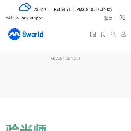
S
25-34ºC
PSI
59-71
PM2.5
18-30 Cloudy
k
soyoung
i
繁体
Edition:
p
t
o
m
a
ADVERTISEMENT
i
n
c
o
n
t
e
n
验光师
t