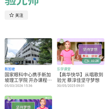
关注
03:24
新加坡
乐学课堂
国家眼科中心携手新加
【高华快华】从唱歌到
坡理工学院 开办课程加
验光 蔡淳佳坚守梦想
强社区验光师专业能力
05/03/2026 15:36
30/05/2025 09:01