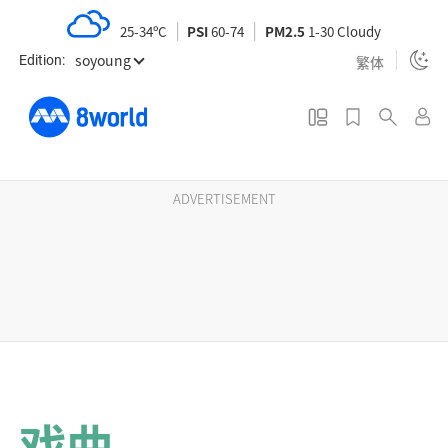
S
25-34ºC
PSI
60-74
PM2.5
1-30 Cloudy
k
soyoung
i
繁体
Edition:
p
t
o
m
a
ADVERTISEMENT
i
n
c
o
n
t
e
n
戏曲
t