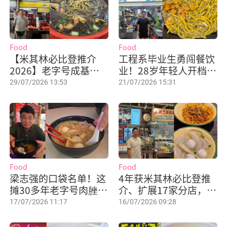
Food
Food
【米其林必比登推介
工程系毕业生勇闯餐饮
2026】老字号成基黑
业！28岁年轻人开档卖
鸡补品首次入榜，二
炒福建虾面，$3起吃到
29/07/2026 13:53
21/07/2026 15:31
代：这份荣誉对已故父
亲尤为重要
Food
Food
梁志强的口袋名单！这
4年获米其林必比登推
摊30多年老字号肉脞面
介、扩展17家分店，老
有什么特别？
字号鱼圆面二代如何坚
17/07/2026 11:17
16/07/2026 09:28
守初心？