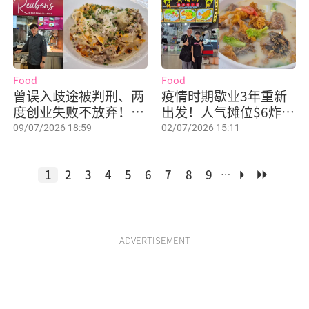
Food
Food
曾误入歧途被判刑、两
疫情时期歇业3年重新
度创业失败不放弃！26
出发！人气摊位$6炸鱼
岁年轻人重新出发，开
头汤是招牌必点
09/07/2026 18:59
02/07/2026 15:11
档卖创新西餐
1
2
3
4
5
6
7
8
9
…
ADVERTISEMENT