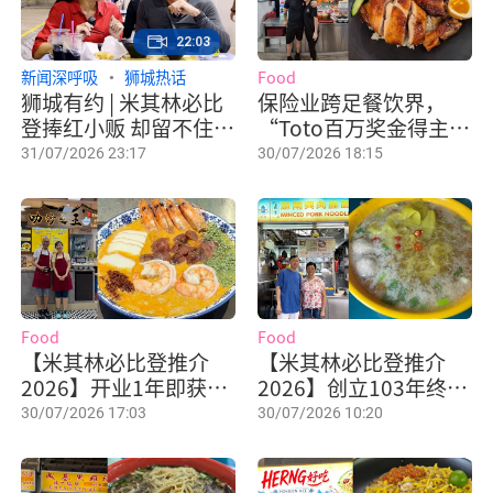
22:03
新闻深呼吸
狮城热话
Food
狮城有约 | 米其林必比
保险业跨足餐饮界，
登捧红小贩 却留不住我
“Toto百万奖金得主”
们童年的味道？
开档卖肉干风味叉烧、
31/07/2026 23:17
30/07/2026 18:15
炭烧鸡
Food
Food
【米其林必比登推介
【米其林必比登推介
2026】开业1年即获认
2026】创立103年终获
可，人气摊位King of
肯定，添南兴肉脞面传
30/07/2026 17:03
30/07/2026 10:20
Laksa将开分店！
承四代坚守古早味