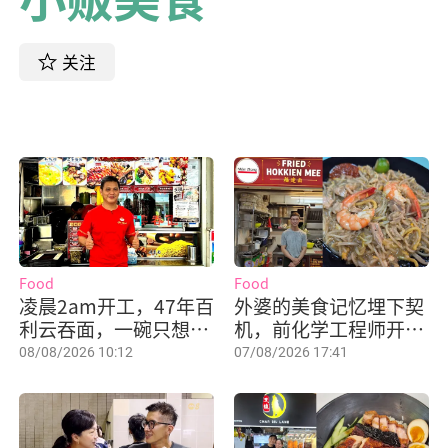
关注
Food
Food
凌晨2am开工，47年百
外婆的美食记忆埋下契
利云吞面，一碗只想卖
机，前化学工程师开档
$4.50！
卖“吃不腻”的炒福建
08/08/2026 10:12
07/08/2026 17:41
虾面！