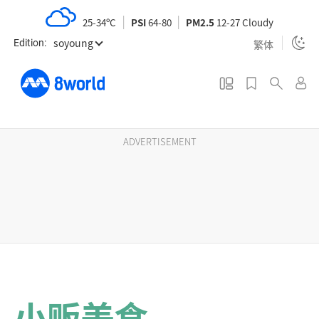
S
25-34ºC
PSI
64-80
PM2.5
12-27 Cloudy
k
soyoung
i
繁体
Edition:
p
t
o
m
a
ADVERTISEMENT
i
n
c
o
n
t
e
n
小贩美食
t