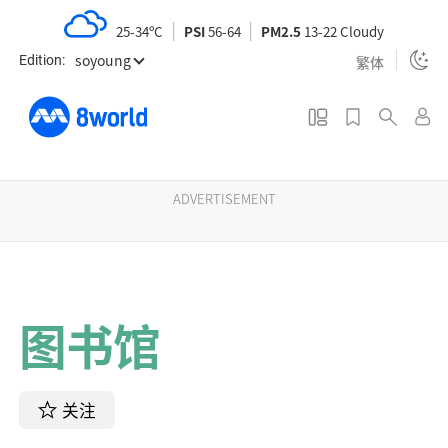
S
25-34ºC
PSI
56-64
PM2.5
13-22 Cloudy
k
soyoung
i
繁体
Edition:
p
t
o
m
a
ADVERTISEMENT
i
n
c
o
图书馆
n
t
e
n
关注
t