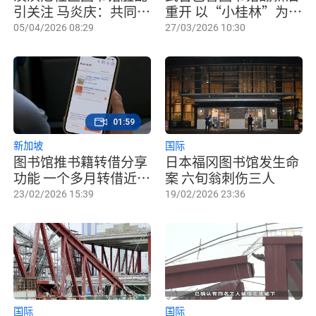
引关注 马炎庆：共同维
重开 以“小桂林”为灵
护公共空间
感打造疗愈阅读环境
05/04/2026 08:29
27/03/2026 10:30
01:59
新加坡
国际
图书馆推书籍转借分享
日本福冈图书馆发生命
功能 一个多月转借近1
案 六旬翁刺伤三人
万3000次
23/02/2026 15:39
19/02/2026 23:36
国际
国际