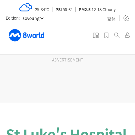
S
25-34ºC
PSI
56-64
PM2.5
12-18 Cloudy
k
soyoung
i
繁体
Edition:
p
t
o
m
a
ADVERTISEMENT
i
n
c
o
n
t
e
n
St Luke's Hospital
t