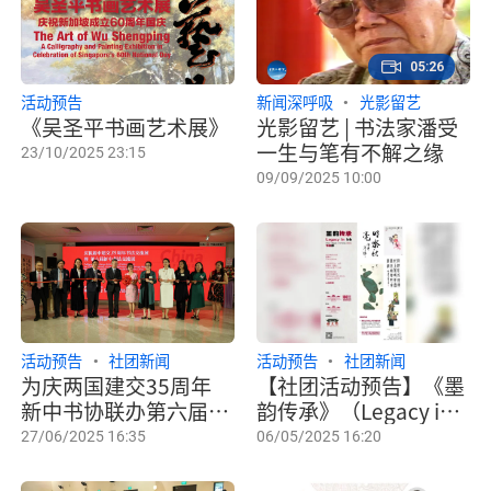
05:26
活动预告
新闻深呼吸
光影留艺
《吴圣平书画艺术展》
光影留艺 | 书法家潘受
一生与笔有不解之缘
23/10/2025 23:15
09/09/2025 10:00
活动预告
社团新闻
活动预告
社团新闻
为庆两国建交35周年
【社团活动预告】《墨
新中书协联办第六届书
韵传承》（Legacy in
法交流展
Ink）书画展
27/06/2025 16:35
06/05/2025 16:20