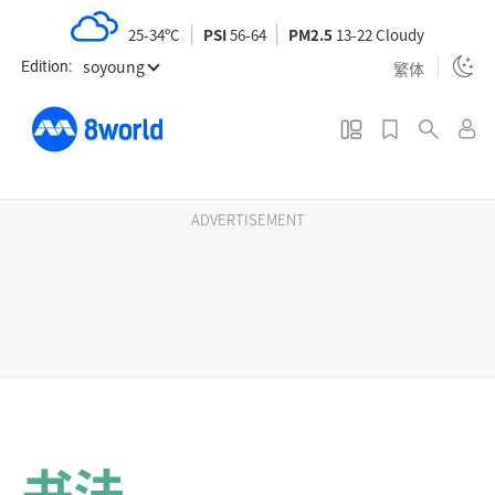
S
25-34ºC
PSI
56-64
PM2.5
13-22 Cloudy
k
soyoung
i
繁体
Edition:
p
t
o
m
a
ADVERTISEMENT
i
n
c
o
n
t
e
n
书法
t