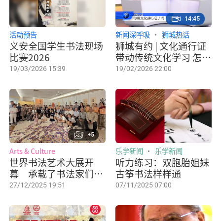
14:45
活动预告
新闻深呼吸
狮城热话
义安全国学生书法现场
狮城有约 | 文化通行证
比赛2026
带动传统文化学习 怎么
避免钱用完就“熄
19/03/2026 15:39
19/02/2026 22:00
火”？
+5
Arts & Culture
乐学新闻
乐学新闻
世界书法艺术大展开
听力练习：双胞胎姐妹
幕 承载了书法家们对
古筝书法样样通
新年的美好期盼
27/12/2025 19:51
07/11/2025 07:00