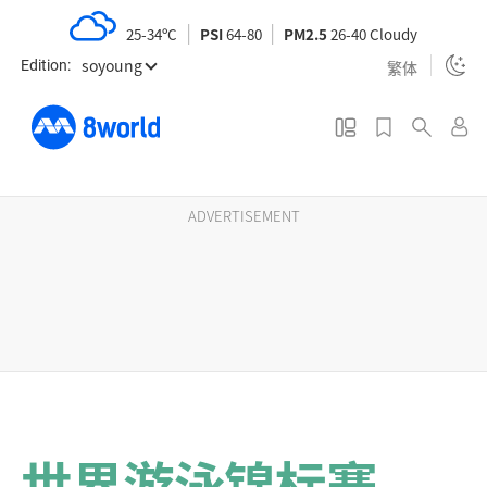
S
25-34ºC
PSI
64-80
PM2.5
26-40 Cloudy
k
soyoung
i
繁体
Edition:
p
t
o
m
a
ADVERTISEMENT
i
n
c
o
n
t
e
n
世界游泳锦标赛
t