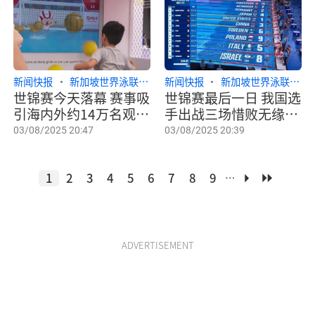
新闻快报
新加坡世界泳联世锦赛
新闻快报
新加坡世界泳联世锦
世锦赛今天落幕 赛事吸
世锦赛最后一日 我国选
引海内外约14万名观众
手出战三场惜败无缘决
到现场观赛
赛
03/08/2025 20:47
03/08/2025 20:39
1
2
3
4
5
6
7
8
9
…
ADVERTISEMENT