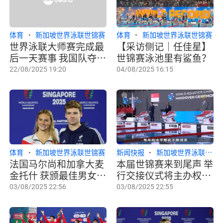
体育
新加坡世界泳联世锦赛
体育
新加坡世界泳联世锦赛
世界泳联大师赛完成最
【采访侧记｜任佳星】
后一天赛事 我国队夺一
世锦赛泳池里有鲨鱼？
金一银结束本届赛事
22/08/2025 19:20
04/08/2025 16:15
体育
新加坡世界泳联世锦赛
新闻快报
新加坡世界泳联世锦
法国马尔尚和加拿大麦
本届世锦赛来到尾声 举
金托什 获颁最佳男女游
行交接仪式将主办权移
泳选手
交布达佩斯
03/08/2025 22:56
03/08/2025 22:55