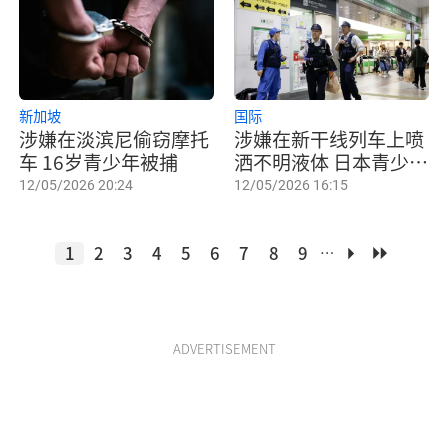
新加坡
国际
涉嫌在淡滨尼偷窃摩托
涉嫌在新干线列车上喷
车 16岁青少年被捕
洒不明液体 日本青少年
落网
12/05/2026 20:24
12/05/2026 16:15
1
2
3
4
5
6
7
8
9
…
ADVERTISEMENT