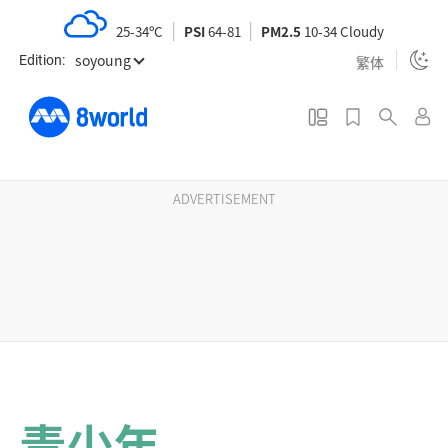
S
25-34ºC
PSI
64-81
PM2.5
10-34 Cloudy
k
soyoung
i
繁体
Edition:
p
t
o
m
a
ADVERTISEMENT
i
n
c
o
n
t
e
n
青少年
t