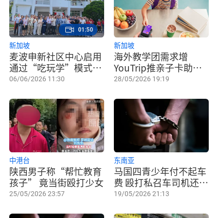
01:50
新加坡
新加坡
麦波申新社区中心启用
海外教学团需求增
通过“吃玩学”模式支
YouTrip推亲子卡助家
援弱势儿童
长监督孩子海外消费
06/06/2026 11:30
28/05/2026 19:19
中港台
东南亚
陕西男子称“帮忙教育
马国四青少年付不起车
孩子” 竟当街殴打少女
费 殴打私召车司机还勒
颈
25/05/2026 23:57
19/05/2026 21:13