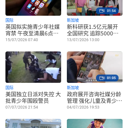
01:54
国际
新加坡
英国拟实施青少年社媒
新科研获1.5亿元展开
宵禁 午夜至清晨6点禁
全国研究 追踪5000名
用
青少年成长发展
15/07/2026 07:40
13/07/2026 13:00
01:05
国际
新加坡
美国独立日派对失控 大
政府展开咨询社媒分龄
批青少年围殴警员
管理 强化儿童及青少年
网络安全
07/07/2026 21:54
04/07/2026 19:53