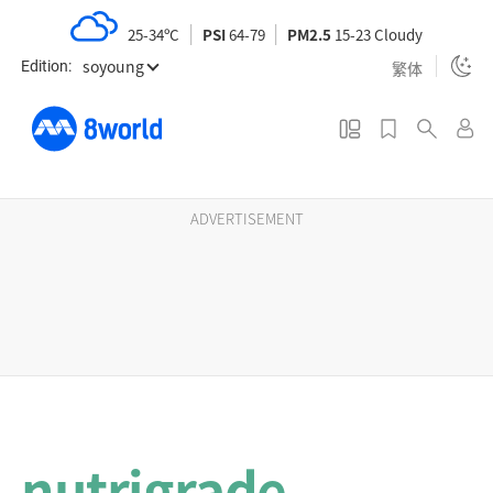
S
25-34ºC
PSI
64-79
PM2.5
15-23 Cloudy
k
soyoung
i
繁体
Edition:
p
t
o
m
a
ADVERTISEMENT
i
n
c
o
n
t
e
n
nutrigrade
t