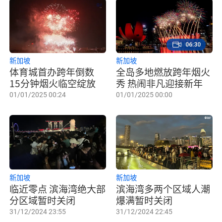
06:30
新加坡
新加坡
体育城首办跨年倒数
全岛多地燃放跨年烟火
15分钟烟火临空绽放
秀 热闹非凡迎接新年
01/01/2025 00:24
01/01/2025 00:00
新加坡
新加坡
临近零点 滨海湾绝大部
滨海湾多两个区域人潮
分区域暂时关闭
爆满暂时关闭
31/12/2024 23:55
31/12/2024 22:45