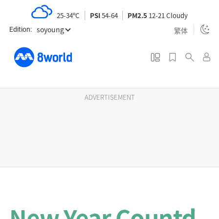
S
25-34ºC
PSI
54-64
PM2.5
12-21 Cloudy
k
soyoung
i
繁体
Edition:
p
t
o
m
a
ADVERTISEMENT
i
n
c
o
n
t
e
n
New Year Countd
t