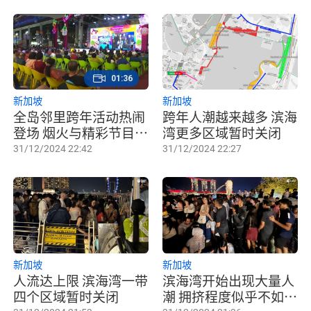
01:36
新加坡
新加坡
全岛邻里跨年活动热闹
跨年人潮越来越多 滨海
登场 烟火与精彩节目迎
湾更多区域暂时关闭
新年
31/12/2024 22:42
31/12/2024 22:27
新加坡
新加坡
人流达上限 滨海湾一带
滨海湾开始出现大量人
四个区域暂时关闭
潮 拥挤程度似乎不如往