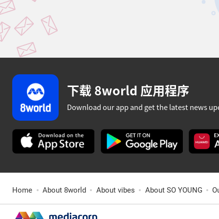
下载 8world 应用程序
Download our app and get the latest news up
Home
About 8world
About vibes
About SO YOUNG
O