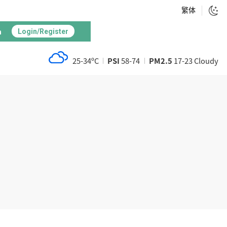
繁体
h
Login/Register
25-34ºC
PSI
58-74
PM2.5
17-23 Cloudy