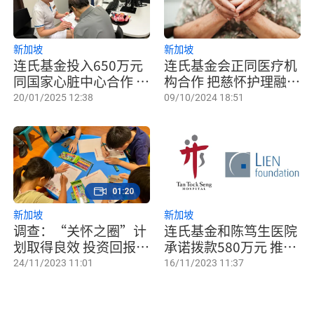
新加坡
新加坡
连氏基金投入650万元
连氏基金会正同医疗机
同国家心脏中心合作 为
构合作 把慈怀护理融入
心脏病患提供慈怀护理
不同专科
20/01/2025 12:38
09/10/2024 18:51
01:20
新加坡
新加坡
调查：“关怀之圈”计
连氏基金和陈笃生医院
划取得良效 投资回报达
承诺拨款580万元 推出
七倍
Air Master服务
24/11/2023 11:01
16/11/2023 11:37