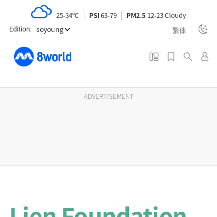
S
25-34ºC
PSI
63-79
PM2.5
12-23 Cloudy
k
soyoung
i
繁体
Edition:
p
t
o
m
a
ADVERTISEMENT
i
n
c
o
n
t
e
n
Lien Foundation
t