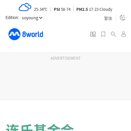
S
25-34ºC
PSI
58-74
PM2.5
17-23 Cloudy
k
soyoung
i
繁体
Edition:
p
t
o
m
a
ADVERTISEMENT
i
n
c
o
n
t
e
n
连氏基金会
t