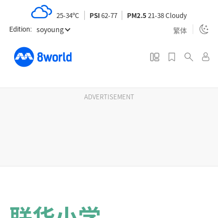
S
25-34ºC
PSI
62-77
PM2.5
21-38 Cloudy
k
soyoung
i
繁体
Edition:
p
t
o
m
a
ADVERTISEMENT
i
n
c
o
n
t
e
n
联华小学
t