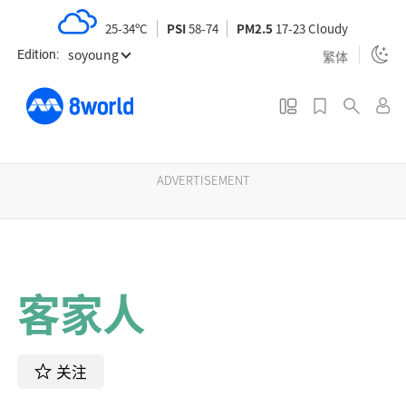
S
25-34ºC
PSI
58-74
PM2.5
17-23 Cloudy
k
soyoung
i
繁体
Edition:
p
t
o
m
a
ADVERTISEMENT
i
n
c
o
客家人
n
t
e
n
关注
t