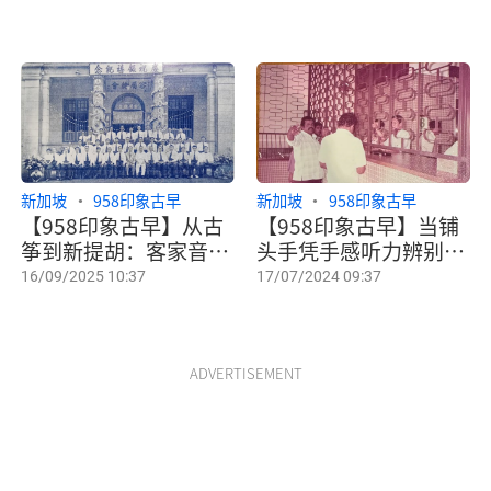
新加坡
958印象古早
新加坡
958印象古早
【958印象古早】从古
【958印象古早】当铺
筝到新提胡：客家音乐
头手凭手感听力辨别真
的传承与创新
金名表 当商公会会长分
16/09/2025 10:37
17/07/2024 09:37
享典当业半世纪变迁
ADVERTISEMENT