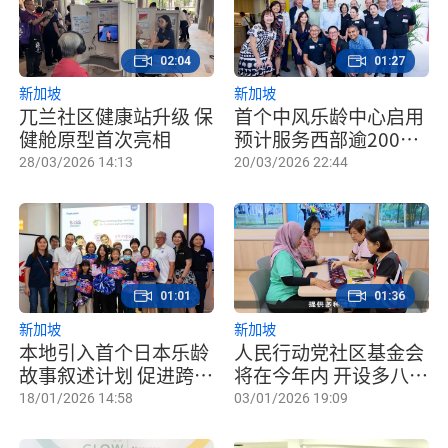
02:04
01:27
新加坡
新加坡
兀兰社区健康站升级 保
首个中风乐龄中心启用
健舱原型首次亮相
预计服务西部逾2000
名年长者
28/03/2026 14:13
20/03/2026 22:44
01:01
01:36
新加坡
新加坡
本地引入首个日本乐龄
人民行动党社区基金会
故事叙述计划 促进跨代
将在今年内 开设多八家
交流
护老设施
18/01/2026 14:58
03/01/2026 19:09