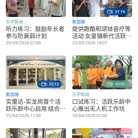
01:16
乐学新闻
新加坡
听力练习：鼓励年长者
提供跑酷和颂钵音疗等
参与防衰弱计划
活动 女皇镇新代活跃乐
龄中心启用
29/05/2026 07:00
23/05/2026 19:07
02:12
02:02
新加坡
乐学新闻
实里达-实龙岗首个活
口试练习：活跃乐龄中
跃乐龄中心启用 结合传
心推出无人机工作坊
统与创新活动鼓励长者
25/04/2026 11:00
10/04/2026 07:00
参与