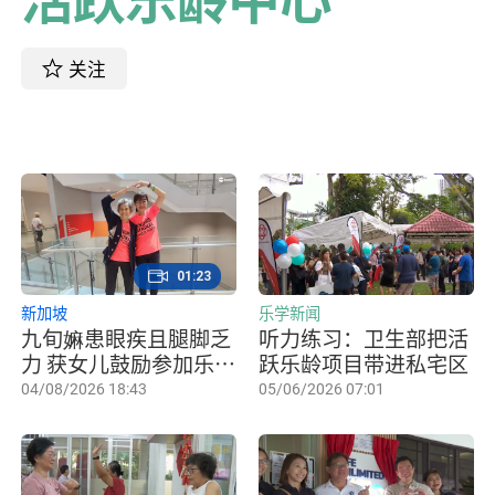
关注
01:23
新加坡
乐学新闻
九旬嫲患眼疾且腿脚乏
听力练习：卫生部把活
力 获女儿鼓励参加乐龄
跃乐龄项目带进私宅区
运动会杀入决赛
04/08/2026 18:43
05/06/2026 07:01