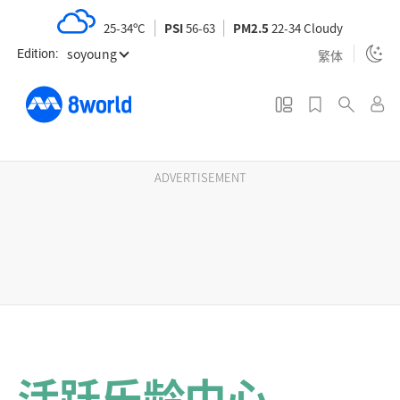
S
25-34ºC
PSI
56-63
PM2.5
22-34 Cloudy
k
soyoung
i
繁体
Edition:
p
t
o
m
a
ADVERTISEMENT
i
n
c
o
n
t
e
n
活跃乐龄中心
t