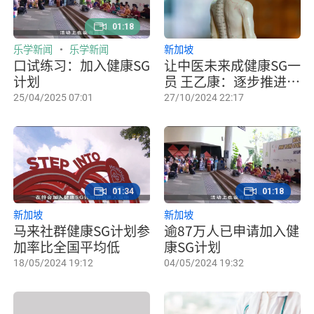
01:18
乐学新闻
乐学新闻
新加坡
口试练习：加入健康SG
让中医未来成健康SG一
计划
员 王乙康：逐步推进中
西医合作
25/04/2025 07:01
27/10/2024 22:17
01:34
01:18
新加坡
新加坡
马来社群健康SG计划参
逾87万人已申请加入健
加率比全国平均低
康SG计划
18/05/2024 19:12
04/05/2024 19:32