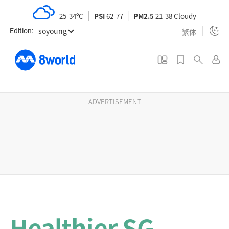
S
25-34ºC
PSI
62-77
PM2.5
21-38 Cloudy
k
soyoung
i
繁体
Edition:
p
t
o
m
a
ADVERTISEMENT
i
n
c
o
n
t
e
n
Healthier SG
t