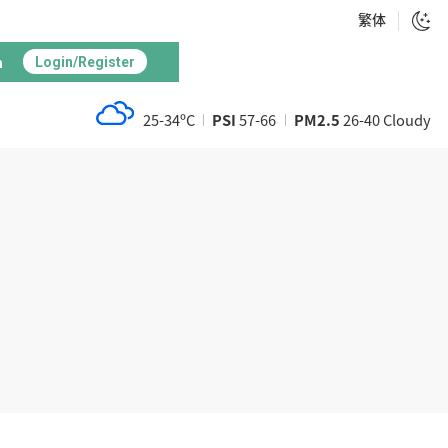
繁体
h
Login/Register
25-34ºC
PSI
57-66
PM2.5
26-40 Cloudy