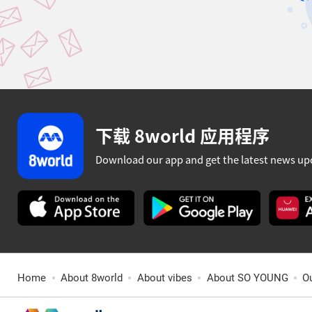
下载 8world 应用程序
Download our app and get the latest news up
Home
About 8world
About vibes
About SO YOUNG
O