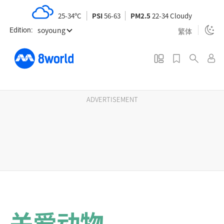
S
25-34ºC
PSI
56-63
PM2.5
22-34 Cloudy
k
soyoung
i
繁体
Edition:
p
t
o
m
a
ADVERTISEMENT
i
n
c
o
n
t
e
n
关爱动物
t