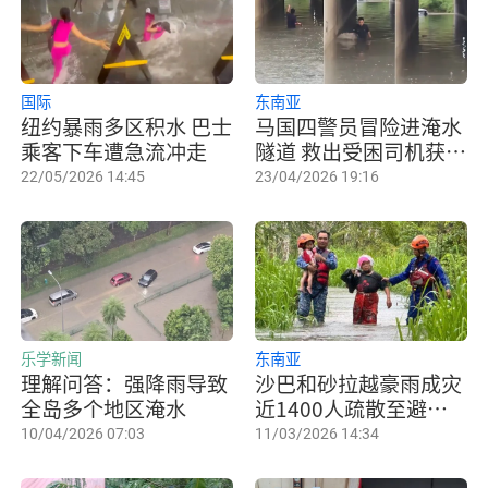
国际
东南亚
纽约暴雨多区积水 巴士
马国四警员冒险进淹水
乘客下车遭急流冲走
隧道 救出受困司机获网
赞
22/05/2026 14:45
23/04/2026 19:16
乐学新闻
东南亚
理解问答：强降雨导致
沙巴和砂拉越豪雨成灾
全岛多个地区淹水
近1400人疏散至避难
中心
10/04/2026 07:03
11/03/2026 14:34