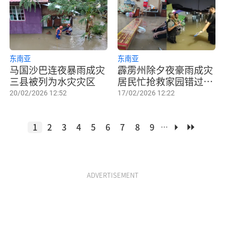
东南亚
东南亚
马国沙巴连夜暴雨成灾
霹雳州除夕夜豪雨成灾
三县被列为水灾灾区
居民忙抢救家园错过团
圆饭
20/02/2026 12:52
17/02/2026 12:22
1
2
3
4
5
6
7
8
9
…
ADVERTISEMENT