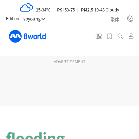
S
25-34ºC
PSI
59-75
PM2.5
19-48 Cloudy
k
soyoung
i
繁体
Edition:
p
t
o
m
a
ADVERTISEMENT
i
n
c
o
n
t
e
n
flooding
t