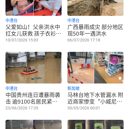
中港台
中港台
父爱如山！父亲洪水中
广西暴雨成灾 部分地区
扛女儿获救 孩子衣衫滴
现50年一遇洪水
水未沾
10/07/2026 15:03
06/07/2026 17:18
中港台
新加坡
中国贵州连日遭暴雨袭
马林台地下水管漏水 附
击 逾9100名居民紧急
近商家惨变“小威尼
疏散
斯”
23/06/2026 17:35
30/05/2026 00:01