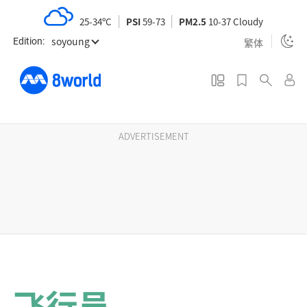
S
25-34ºC
PSI
59-73
PM2.5
10-37 Cloudy
k
soyoung
i
繁体
Edition:
p
t
o
m
a
ADVERTISEMENT
i
n
c
o
n
t
e
n
飞行员
t