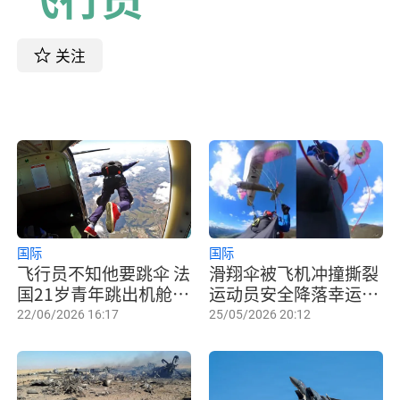
关注
国际
国际
飞行员不知他要跳伞 法
滑翔伞被飞机冲撞撕裂
国21岁青年跳出机舱撞
运动员安全降落幸运生
尾翼身亡
还
22/06/2026 16:17
25/05/2026 20:12