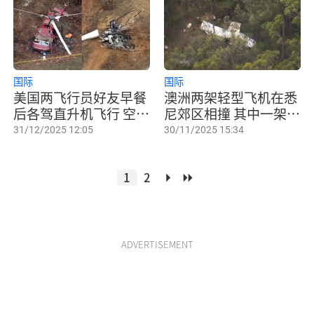
国际
国际
美国两飞行员好友早餐
澳洲两架轻型飞机在悉
后各驾直升机飞行 空中
尼郊区相撞 其中一架坠
碰撞双亡
毁一人身亡
31/12/2025 12:05
30/11/2025 15:34
1
2
ADVERTISEMENT