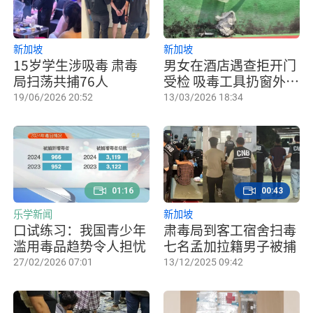
新加坡
新加坡
15岁学生涉吸毒 肃毒
男女在酒店遇查拒开门
局扫荡共捕76人
受检 吸毒工具扔窗外图
灭证
19/06/2026 20:52
13/03/2026 18:34
01:16
00:43
乐学新闻
新加坡
口试练习：我国青少年
肃毒局到客工宿舍扫毒
滥用毒品趋势令人担忧
七名孟加拉籍男子被捕
27/02/2026 07:01
13/12/2025 09:42