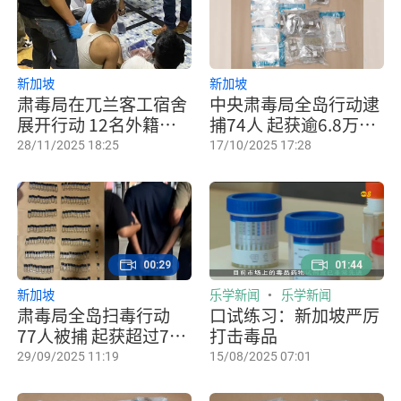
新加坡
新加坡
肃毒局在兀兰客工宿舍
中央肃毒局全岛行动逮
展开行动 12名外籍男
捕74人 起获逾6.8万元
子被捕
毒品与电子烟
28/11/2025 18:25
17/10/2025 17:28
00:29
01:44
新加坡
乐学新闻
乐学新闻
肃毒局全岛扫毒行动
口试练习：新加坡严厉
77人被捕 起获超过7万
打击毒品
元毒品
29/09/2025 11:19
15/08/2025 07:01