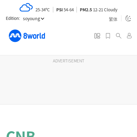
S
25-34ºC
PSI
54-64
PM2.5
12-21 Cloudy
k
soyoung
i
繁体
Edition:
p
t
o
m
a
ADVERTISEMENT
i
n
c
o
n
t
e
n
CNB
t