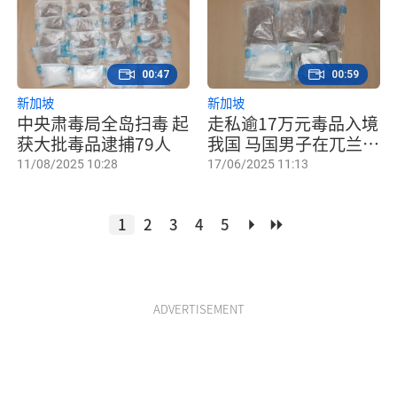
00:47
00:59
新加坡
新加坡
中央肃毒局全岛扫毒 起
走私逾17万元毒品入境
获大批毒品逮捕79人
我国 马国男子在兀兰关
卡被捕
11/08/2025 10:28
17/06/2025 11:13
1
2
3
4
5
ADVERTISEMENT