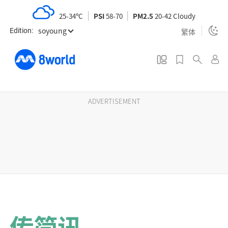
S
25-34ºC
PSI
58-70
PM2.5
20-42 Cloudy
k
soyoung
i
繁体
Edition:
p
t
o
m
a
ADVERTISEMENT
i
n
c
o
n
t
e
n
传简讯
t