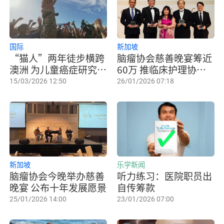
国际
新加坡
“猫人”两年徒步横跨
脑瘤协会慈善晚宴筹近
澳洲 为儿童癌症研究筹
60万 推临床护理协调
款
员计划
15/03/2026 12:50
26/01/2026 07:18
新加坡
乐学新闻
脑瘤协会今晚举办慈善
听力练习：医院职员出
晚宴 公布十年发展愿景
自传筹款
25/01/2026 14:00
23/01/2026 07:00