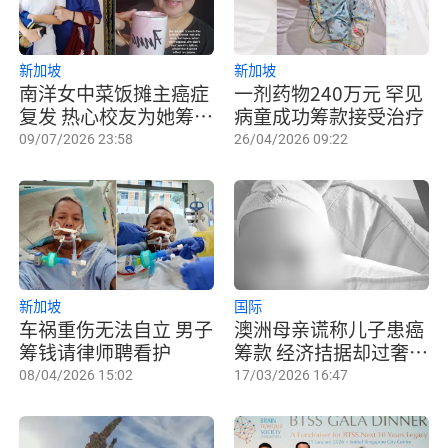
新加坡
新加坡
南洋女中菜饭摊主癌症
一剂药物240万元 罕见
复发 热心校友为她筹款
病童成功筹款接受治疗
治病
09/07/2026 23:58
26/04/2026 09:22
新加坡
国际
车祸重伤无法自立 男子
澳洲母亲谎称儿子患癌
筹钱请律师聘看护
筹款 经济拮据却过奢华
生活
08/04/2026 15:02
17/03/2026 16:47