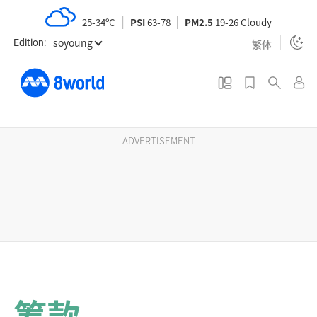
S
25-34ºC
PSI
63-78
PM2.5
19-26 Cloudy
k
soyoung
i
繁体
Edition:
p
t
o
m
a
ADVERTISEMENT
i
n
c
o
n
t
e
n
筹款
t