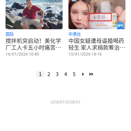
国际
中港台
搅拌机突启动！美化学
中国女疑遭母逼婚喝药
厂工人卡五小时痛苦丧
轻生 家人求捐款筹治疗
命
费
16/01/2026 10:40
15/01/2026 18:16
1
2
3
4
5
ADVERTISEMENT