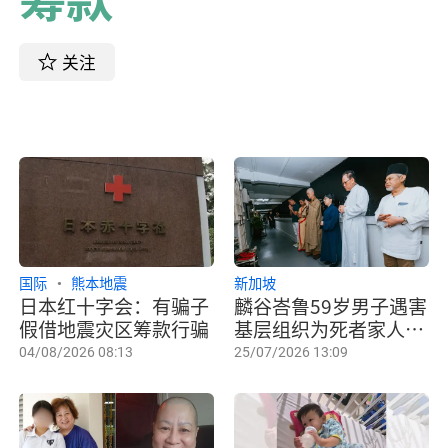
关注
国际
熊本地震
新加坡
日本红十字会：有骗子
麟谷峇鲁59岁男子遇害
假借地震灾区筹款行骗
基层组织为死者家人筹
款度难关
04/08/2026 08:13
25/07/2026 13:09