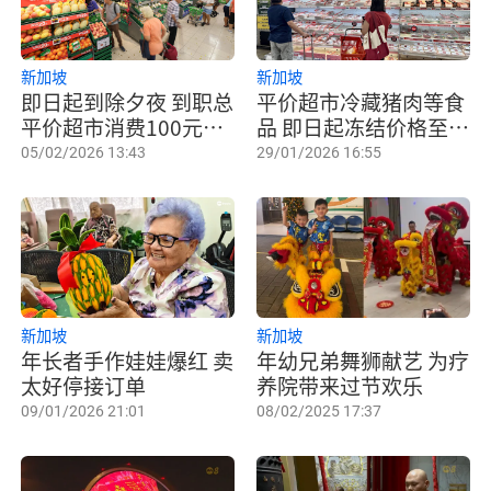
新加坡
新加坡
即日起到除夕夜 到职总
平价超市冷藏猪肉等食
平价超市消费100元可
品 即日起冻结价格至3
获8元回购券
月3日
05/02/2026 13:43
29/01/2026 16:55
新加坡
新加坡
年长者手作娃娃爆红 卖
年幼兄弟舞狮献艺 为疗
太好停接订单
养院带来过节欢乐
09/01/2026 21:01
08/02/2025 17:37