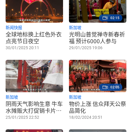
02:15
新闻快报
新加坡
全球地标换上红色外衣
光明山普觉禅寺新春祈
点亮节日夜空
福 预计6000人参与
30/01/2025 20:11
29/01/2025 19:06
02:05
新加坡
新加坡
阴雨天气影响生意 牛车
物价上涨 信众拜天公祭
水摊贩大打促销卡片迎
品简化
新春
25/01/2025 22:52
18/02/2024 20:51