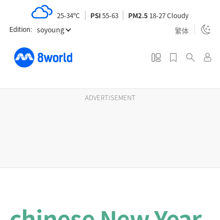
S
25-34ºC
PSI
55-63
PM2.5
18-27 Cloudy
k
soyoung
i
繁体
Edition:
p
t
o
m
a
ADVERTISEMENT
i
n
c
o
n
t
e
n
chinese New Year
t