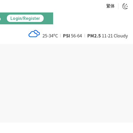
繁体
h
Login/Register
25-34ºC
PSI
56-64
PM2.5
11-21 Cloudy