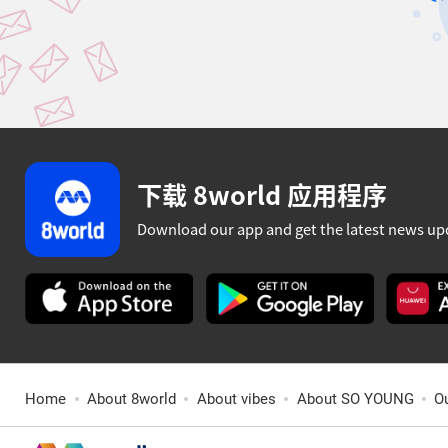
下载 8world 应用程序
Download our app and get the latest news up
Home
About 8world
About vibes
About SO YOUNG
O