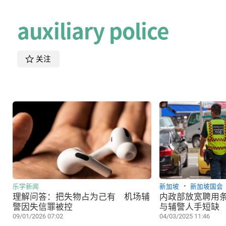
auxiliary police
关注
乐学新闻
新加坡
新加坡国会
理解问答：把失物占为己有 机场辅
内政部放宽聘用条
警因失信罪被控
与辅警人手短缺
09/01/2026 07:02
04/03/2025 11:46