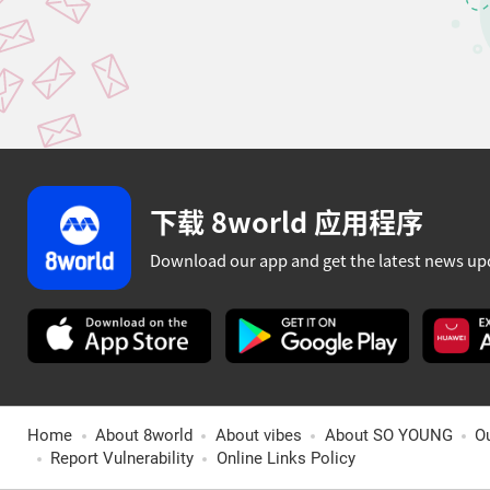
下载 8world 应用程序
Download our app and get the latest news up
Home
About 8world
About vibes
About SO YOUNG
O
Report Vulnerability
Online Links Policy