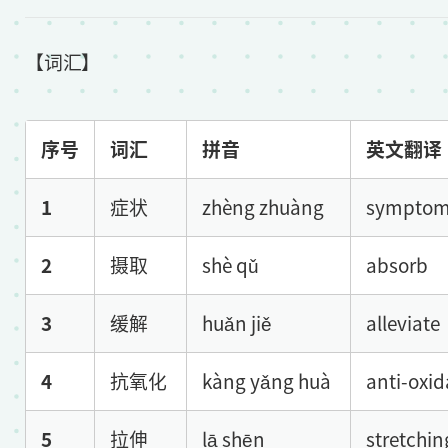
【词汇】
序号
词汇
拼音
英文翻译
1
症状
zhèng zhuàng
sympto
2
摄取
shè qǔ
absorb
3
缓解
huǎn jiě
alleviate
4
抗氧化
kàng yǎng huà
anti-oxid
5
拉伸
lā shēn
stretchin