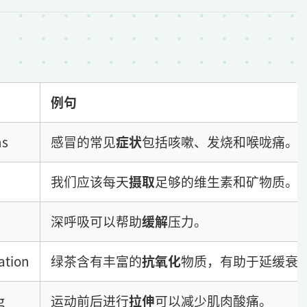
例句
ms
感冒的常见
症状
包括咳嗽、发烧和喉咙痛。
我们应该每天
摄取
足够的维生素和矿物质。
深呼吸可以帮助
缓解
压力。
ation
绿茶含有丰富的
抗氧化
物质，有助于延缓衰
g
运动前后进行
拉伸
可以减少肌肉酸痛。