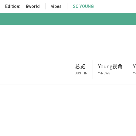
S
Edition:
8world
vibes
SO YOUNG
k
i
p
t
o
m
a
i
总览
Young视角
n
c
JUST IN
Y-NEWS
Y
o
n
t
e
n
t