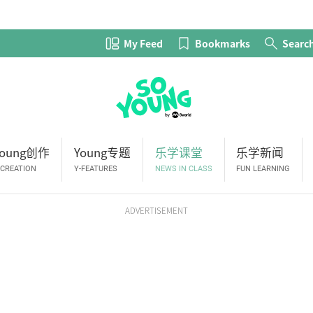
My Feed
Bookmarks
Searc
Young创作
Young专题
乐学课堂
乐学新闻
-CREATION
Y-FEATURES
NEWS IN CLASS
FUN LEARNING
ADVERTISEMENT