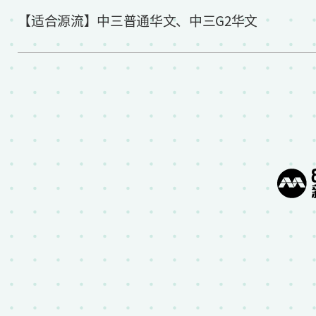
【适合源流】中三普通华文、中三
G2
华文