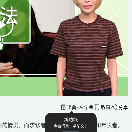
收藏
词典
字号
分享
新功能
抖的情况，而求诊者当中，较多是年轻人和年长者。
查看词典，学华文！