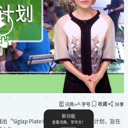
收藏
词典
字号
分享
新功能
lap Plate It Forward”餐食援助计划，旨在
查看词典，学华文！