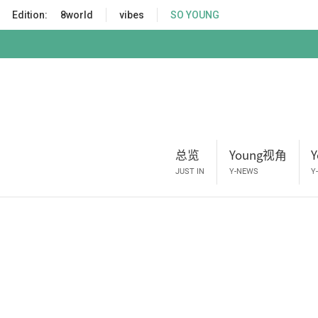
S
Edition:
8world
vibes
SO YOUNG
k
i
p
t
o
m
a
i
总览
Young视角
n
c
JUST IN
Y-NEWS
Y
o
n
t
e
n
t