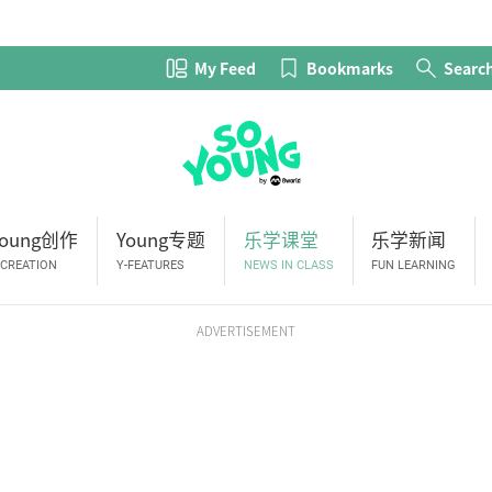
My Feed
Bookmarks
Searc
Young创作
Young专题
乐学课堂
乐学新闻
-CREATION
Y-FEATURES
NEWS IN CLASS
FUN LEARNING
ADVERTISEMENT