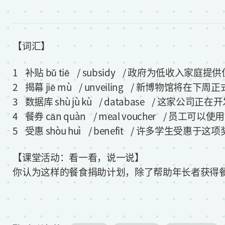
【词汇】
1 补贴 bǔ tiē / subsidy / 政府为低收入家庭
2 揭幕 jiē mù / unveiling / 新博物馆将在下
3 数据库 shù jù kù / database / 这家
4 餐券 cān quàn / meal voucher / 
5 受惠 shòu huì / benefit / 许多学生受惠
【课堂活动：看一看，说一说】
你认为这样的餐食捐助计划，除了帮助年长者获得