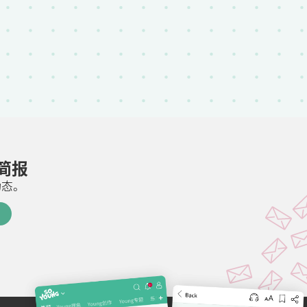
邮简报
动态。