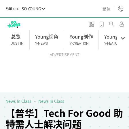
S
SO YOUNG
繁体
Edition:
k
i
p
t
总览
Young视角
Young创作
Young专题
o
JUST IN
Y-NEWS
Y-CREATION
Y-FEATURES
m
ADVERTISEMENT
a
i
n
c
o
n
t
News In Class
News In Class
e
【普华】Tech For Good 助
n
特需人士解决问题
t