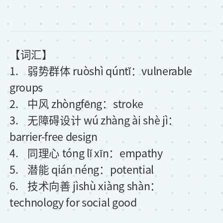
【词汇】
1. 弱势群体 ruòshì qúntǐ：vulnerable
groups
2. 中风 zhòngfēng：stroke
3. 无障碍设计 wú zhàng ài shè jì：
barrier-free design
4. 同理心 tóng lǐ xīn：empathy
5. 潜能 qián néng：potential
6. 技术向善 jìshù xiàng shàn：
technology for social good