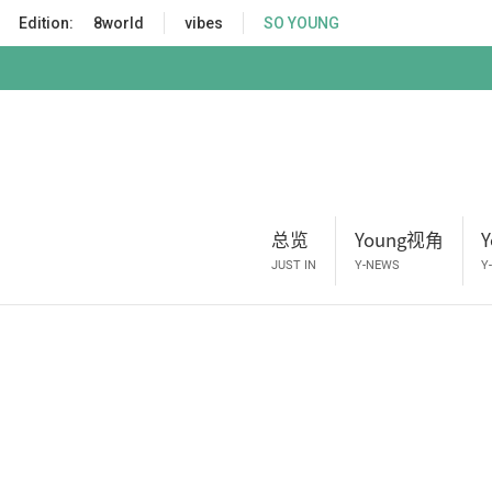
S
Edition:
8world
vibes
SO YOUNG
k
i
p
t
o
m
a
i
总览
Young视角
n
c
JUST IN
Y-NEWS
Y
o
n
t
e
n
t