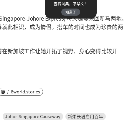
查看词典，学华文！
知道了
ore-Johore Express) 每天越堤来回新马两地。
芬就此相识，成为情侣。搭车的时间也成为珍贵的两
得在新加坡工作让她开拓了视野、身心变得比较开
/
8world.stories
Johor-Singapore Causeway
新柔长堤启用百年