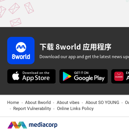
下载 8world 应用程序
Download our app and get the latest news up
Home
About 8world
About vibes
About SO YOUNG
O
Report Vulnerability
Online Links Policy