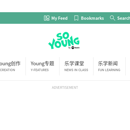
My Feed
Bookmarks
Searc
Young创作
Young专题
乐学课堂
乐学新闻
-CREATION
Y-FEATURES
NEWS IN CLASS
FUN LEARNING
ADVERTISEMENT