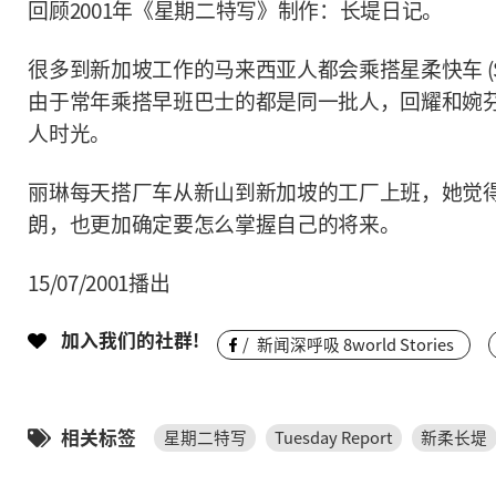
回顾2001年《星期二特写》制作：长堤日记。
很多到新加坡工作的马来西亚人都会乘搭星柔快车 (Singap
由于常年乘搭早班巴士的都是同一批人，回耀和婉
人时光。
丽琳每天搭厂车从新山到新加坡的工厂上班，她觉
朗，也更加确定要怎么掌握自己的将来。
15/07/2001播出
加入我们的社群!
/
新闻深呼吸 8world Stories
相关标签
星期二特写
Tuesday Report
新柔长堤