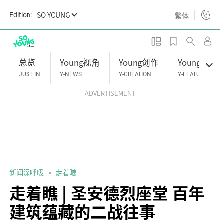
S
SO YOUNG
繁体
Edition:
k
i
p
t
总览
Young视角
Young创作
Young专题
o
JUST IN
Y-NEWS
Y-CREATION
Y-FEATURES
m
ADVERTISEMENT
a
i
n
c
o
n
t
新闻深呼吸
走着瞧
e
走着瞧 | 圣安德烈座堂 百年
n
建筑蕴藏的二战往事
t