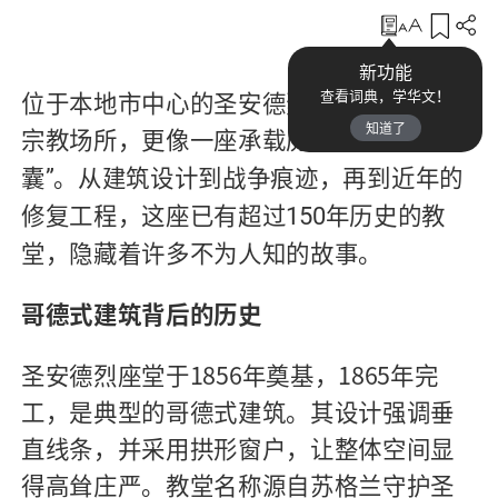
收藏
新功能
位于本地市中心的圣安德烈座堂，不只是
查看词典，学华文！
知道了
宗教场所，更像一座承载历史的
时光胶
“
囊
。从建筑设计到战争痕迹，再到近年的
”
修复工程，这座已有超过
年历史的教
150
堂，隐藏着许多不为人知的故事。
哥德式建筑背后的历史
圣安德烈座堂于
1856
年奠基，
1865
年完
工，是典型的哥德式建筑。其设计强调垂
直线条，并采用拱形窗户，让整体空间显
得高耸庄严。教堂名称源自苏格兰守护圣