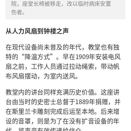
院，座堂长椅被移走，改以临时病床安置
伤者。
从人力风扇到钟楼之声
在现代设备尚未普及的年代，教堂也有独
特的
“
降温方式
”
。早在
1909
年安装电风
扇之前，工作人员通过拉动绳索，带动帆
布风扇摆动，为室内送风。
教堂内的讲台同样充满历史价值。这座讲
台由当时的史密士总督于
1889
年捐赠，并
在斯里兰卡雕刻完成后运至本地。后来增
设的音罩，则是为了在没有扩音设备的年
代，将声音有效传递给信众。