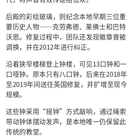
后殿的彩绘玻璃，则纪念本地早期三位重
要历史人物
——
克劳弗德、莱佛士和巴特
沃思。修复过程中，团队还发现徽章曾被
调换，并在
2012
年进行纠正。
沿着狭窄楼梯登上钟楼，可见
13
口钟和一
口哑钟。原本只有八口钟，后来在
2018
年
至
2019
年间送往英国修复，并扩增至现今
规模。
这些钟采用
“
摇钟
”
方式敲响，通过绳索
带动钟体摆动发声，是本地唯一仍保留此
传统的教堂。