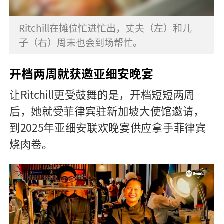
Ritchill在摊位忙进忙出，丈夫（左）和儿
子（右）周末也会到场帮忙。
开档两周就获邀亚细安晚宴
让
Ritchill
更受鼓舞的是，开档短短两周
后，她就受菲律宾驻新加坡大使馆邀请，
到
2025
年亚细安联欢晚宴供应拿手菲律宾
烧肉卷。