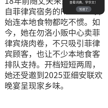
18
年前随丈夫来到本地，来
查看词典，学华文！
自菲律宾宿务的
Ritchill
一开
知道了
始连本地食物都吃不惯。如
今，她在勿洛小贩中心卖菲
律宾烧肉卷，不只吸引菲律
宾顾客，也让不少本地食客
排队支持。开档短短两周，
她还受邀到
2025
亚细安联欢
晚宴呈现家乡味。