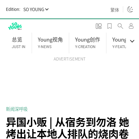
S
SO YOUNG
繁体
Edition:
k
i
p
t
总览
Young视角
Young创作
Young专题
o
JUST IN
Y-NEWS
Y-CREATION
Y-FEATURES
m
ADVERTISEMENT
a
i
n
c
o
n
t
新闻深呼吸
e
异国小贩 | 从宿务到勿洛 她
n
烤出让本地人排队的烧肉卷
t