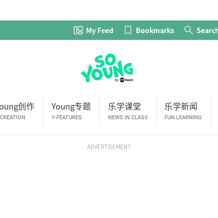
My Feed
Bookmarks
Searc
Young创作
Young专题
乐学课堂
乐学新闻
-CREATION
Y-FEATURES
NEWS IN CLASS
FUN LEARNING
ADVERTISEMENT