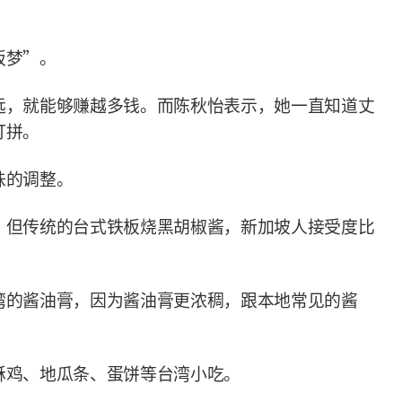
板梦”。
远，就能够赚越多钱。而陈秋怡表示，她一直知道丈
打拼。
味的调整。
，但传统的台式铁板烧黑胡椒酱，新加坡人接受度比
湾的酱油膏，因为酱油膏更浓稠，跟本地常见的酱
酥鸡、地瓜条、蛋饼等台湾小吃。