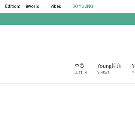
S
Edition:
8world
vibes
SO YOUNG
k
i
p
t
o
m
a
i
总览
Young视角
n
c
JUST IN
Y-NEWS
Y
o
n
t
e
n
t