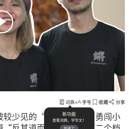
收藏
词典
字号
分享
坡较少见的
“
台式铁板烧
”
勇闯小
新功能
查看词典，学华文！
更
“
反其道而行
”
，开了第二个档
知道了