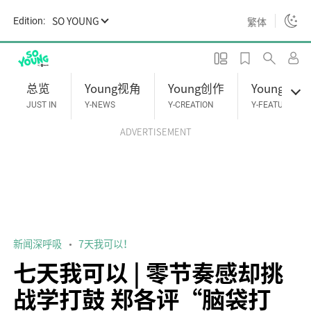
S
SO YOUNG
繁体
Edition:
k
i
p
t
总览
Young视角
Young创作
Young专题
o
JUST IN
Y-NEWS
Y-CREATION
Y-FEATURES
m
ADVERTISEMENT
a
i
n
c
o
n
t
新闻深呼吸
7天我可以！
e
七天我可以 | 零节奏感却挑
n
战学打鼓 郑各评“脑袋打
t