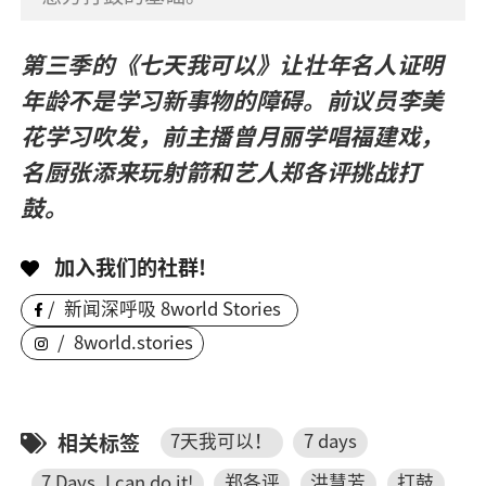
第三季的《七天我可以》让壮年名人证明
年龄不是学习新事物的障碍。前议员李美
花学习吹发，前主播曾月丽学唱福建戏，
名厨张添来玩射箭和艺人郑各评挑战打
鼓。
加入我们的社群!
/
新闻深呼吸 8world Stories
/
8world.stories
相关标签
7天我可以！
7 days
7 Days, I can do it!
郑各评
洪慧芳
打鼓