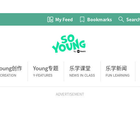
My Feed
Bookmarks
Searc
Young创作
Young专题
乐学课堂
乐学新闻
-CREATION
Y-FEATURES
NEWS IN CLASS
FUN LEARNING
ADVERTISEMENT