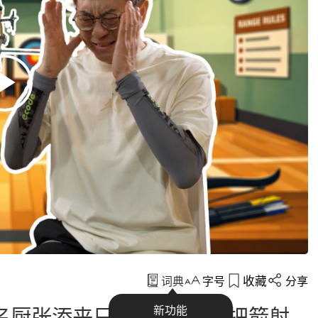
收藏
词典
字号
分享
名厨张添来只用了7天，就把箭射
新功能