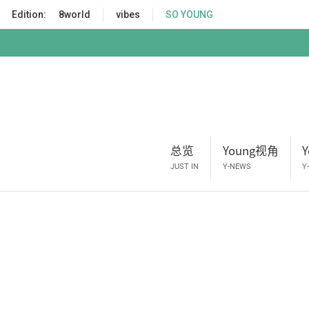
S
Edition:
8world
vibes
SO YOUNG
k
i
p
t
o
m
a
i
总览
Young视角
n
c
JUST IN
Y-NEWS
Y
o
n
t
e
n
t