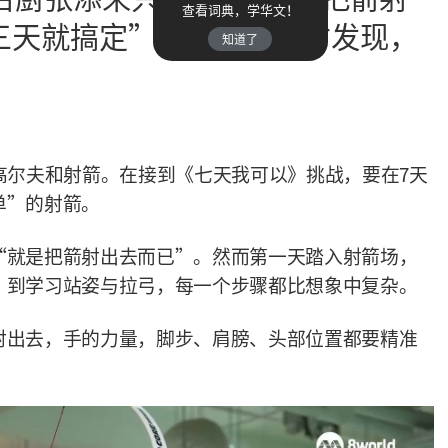
查看词典，学华文！
三天就搞定”，真正上场才发现，
知道了
高尔夫和射箭。在接到《七天我可以》挑战，要在7天
单”的射箭。
“就是把箭射出去而已”。然而第一天踏入射箭场，
，到学习站姿与拉弓，每一个步骤都比想象中复杂。
射出去，手的力量，脚步、肩膀、头部位置都要精准