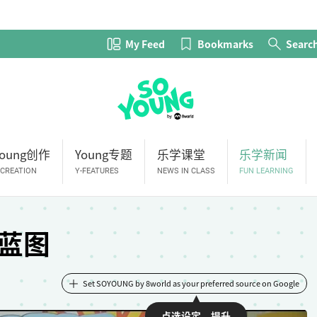
My Feed
Bookmarks
Searc
Young创作
Young专题
乐学课堂
乐学新闻
-CREATION
Y-FEATURES
NEWS IN CLASS
FUN LEARNING
蓝图
Set SOYOUNG by 8world as your preferred source on Google
点选设定，提升