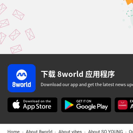
下载 8world 应用程序
Download our app and get the latest news up
Home
About 8world
About vibes
About SO YOUNG
O