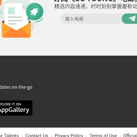
精选内容速递，时时刻刻掌握最新
dates on-the-go
ur Talents
Contact Us
Privacy Policy
Terms of Use
Offici