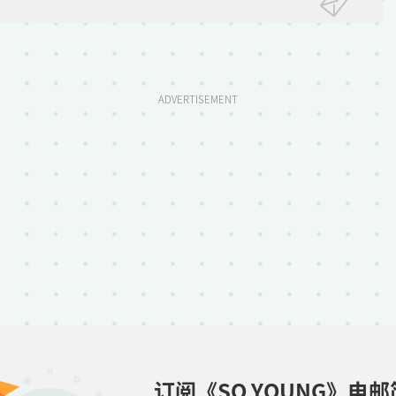
ADVERTISEMENT
订阅《SO YOUNG》电