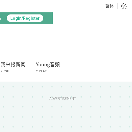
繁体
h
Login/Register
我来报新闻
Young音频
YRNC
Y-PLAY
ADVERTISEMENT