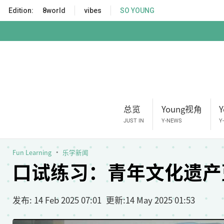
S
Edition:
8world
vibes
SO YOUNG
k
i
p
t
o
m
a
i
总览
Young视角
n
c
JUST IN
Y-NEWS
Y
o
n
Fun Learning
乐学新闻
t
口试练习：青年文化遗产
e
n
t
发布
: 14 Feb 2025 07:01
更新
:
14 May 2025 01:53