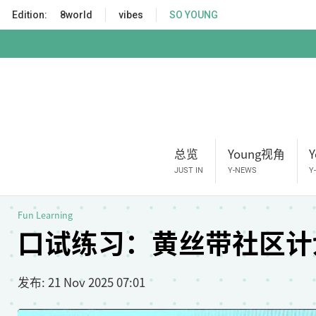
S
Edition:
8world
vibes
SO YOUNG
k
i
p
t
o
m
a
i
总览
Young视角
n
c
JUST IN
Y-NEWS
Y
o
n
Fun Learning
t
口试练习：黄丝带社区计
e
n
t
发布
: 21 Nov 2025 07:01