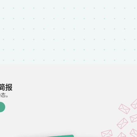
邮简报
动态。