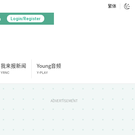
繁体
h
Login/Register
我来报新闻
Young音频
YRNC
Y-PLAY
ADVERTISEMENT