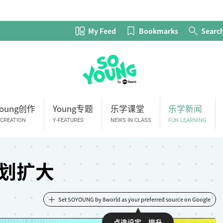
My Feed
Bookmarks
Searc
Young创作
Young专题
乐学课堂
乐学新闻
-CREATION
Y-FEATURES
NEWS IN CLASS
FUN LEARNING
划扩大
Set SOYOUNG by 8world as your preferred source on Google
点选设定，提升