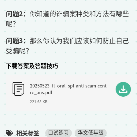
问题2：
你知道的诈骗案种类和方法有哪些
呢？
问题3：
那么你认为我们应该如何防止自己
受骗呢？
下载答案及答题技巧
F
20250523_fl_oral_spf-anti-scam-cent
i
re_ans.pdf
l
221.68 KB
e
相关标签
口试练习
华文低年级