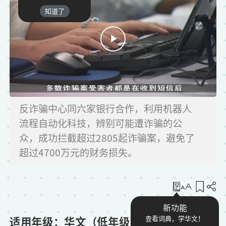
知道了
反诈骗中心同六家银行合作，利用机器人
流程自动化科技，辨别可能遭诈骗的公
众，成功拦截超过2805起诈骗案，避免了
超过4700万元的财务损失。
收藏
新功能
适用年级：华文（低年级）
查看词典，学华文！