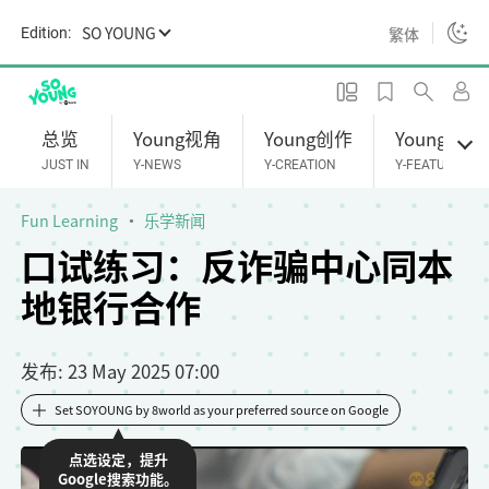
S
SO YOUNG
繁体
Edition:
k
i
p
t
总览
Young视角
Young创作
Young专题
o
JUST IN
Y-NEWS
Y-CREATION
Y-FEATURES
m
a
Fun Learning
乐学新闻
i
口试练习：反诈骗中心同本
n
地银行合作
c
o
n
发布
: 23 May 2025 07:00
t
e
Set SOYOUNG by 8world as your preferred source on Google
n
点选设定，提升
t
Google搜索功能。