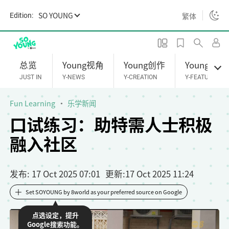
S
SO YOUNG
繁体
Edition:
k
i
p
t
总览
Young视角
Young创作
Young专题
o
JUST IN
Y-NEWS
Y-CREATION
Y-FEATURES
m
a
Fun Learning
乐学新闻
i
口试练习：助特需人士积极
n
融入社区
c
o
n
发布
: 17 Oct 2025 07:01
更新
:
17 Oct 2025 11:24
t
e
Set SOYOUNG by 8world as your preferred source on Google
n
点选设定，提升
t
Google搜索功能。