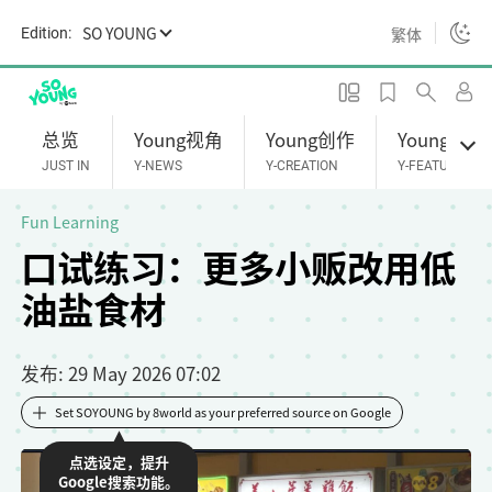
S
SO YOUNG
繁体
Edition:
k
i
p
t
总览
Young视角
Young创作
Young专题
o
JUST IN
Y-NEWS
Y-CREATION
Y-FEATURES
m
a
Fun Learning
i
口试练习：更多小贩改用低
n
油盐食材
c
o
n
发布
: 29 May 2026 07:02
t
e
Set SOYOUNG by 8world as your preferred source on Google
n
点选设定，提升
t
Google搜索功能。