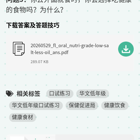
的食物吗？为什么？
下载答案及答题技巧
F
20260529_fl_oral_nutri-grade-low-sa
i
lt-less-oil_ans.pdf
l
289.07 KB
e
相关标签
口试练习
华文低年级
华文低年级口试练习
保健促进局
健康饮食
健康食材