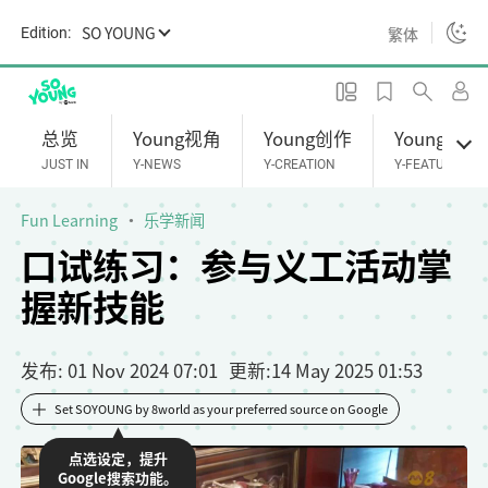
S
SO YOUNG
繁体
Edition:
k
i
p
t
总览
Young视角
Young创作
Young专题
o
JUST IN
Y-NEWS
Y-CREATION
Y-FEATURES
m
a
Fun Learning
乐学新闻
i
口试练习：参与义工活动掌
n
握新技能
c
o
n
发布
: 01 Nov 2024 07:01
更新
:
14 May 2025 01:53
t
e
Set SOYOUNG by 8world as your preferred source on Google
n
点选设定，提升
t
Google搜索功能。