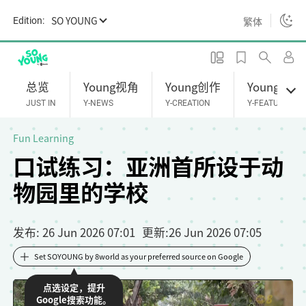
S
SO YOUNG
繁体
Edition:
k
i
p
t
总览
Young视角
Young创作
Young专题
o
JUST IN
Y-NEWS
Y-CREATION
Y-FEATURES
m
a
Fun Learning
i
口试练习：亚洲首所设于动
n
物园里的学校
c
o
n
发布
: 26 Jun 2026 07:01
更新
:
26 Jun 2026 07:05
t
e
Set SOYOUNG by 8world as your preferred source on Google
n
点选设定，提升
t
Google搜索功能。