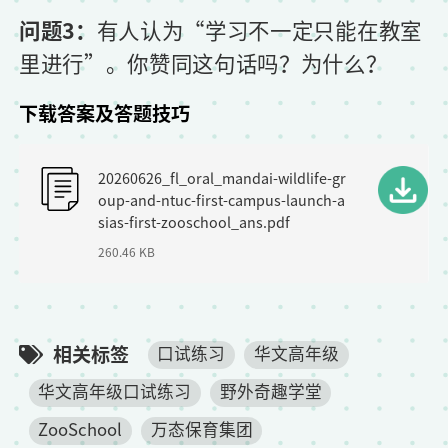
问题3：
有人认为“学习不一定只能在教室
里进行”。你赞同这句话吗？为什么？
下载答案及答题技巧
F
20260626_fl_oral_mandai-wildlife-gr
i
oup-and-ntuc-first-campus-launch-a
l
sias-first-zooschool_ans.pdf
260.46 KB
e
相关标签
口试练习
华文高年级
华文高年级口试练习
野外奇趣学堂
ZooSchool
万态保育集团