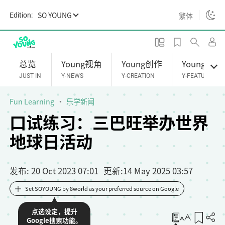
S
SO YOUNG
繁体
Edition:
k
i
p
t
总览
Young视角
Young创作
Young专题
o
JUST IN
Y-NEWS
Y-CREATION
Y-FEATURES
m
a
Fun Learning
乐学新闻
i
口试练习：三巴旺举办世界
n
地球日活动
c
o
n
发布
: 20 Oct 2023 07:01
更新
:
14 May 2025 03:57
t
e
Set SOYOUNG by 8world as your preferred source on Google
n
点选设定，提升
t
收藏
Google搜索功能。