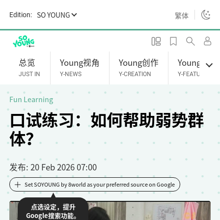
S
SO YOUNG
繁体
Edition:
k
i
p
t
总览
Young视角
Young创作
Young专题
o
JUST IN
Y-NEWS
Y-CREATION
Y-FEATURES
m
a
Fun Learning
i
口试练习：如何帮助弱势群
n
体？
c
o
n
发布
: 20 Feb 2026 07:00
t
e
Set SOYOUNG by 8world as your preferred source on Google
n
点选设定，提升
t
Google搜索功能。