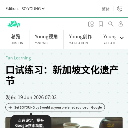
S
SO YOUNG
繁体
Edition:
k
i
p
t
总览
Young视角
Young创作
Young专题
o
JUST IN
Y-NEWS
Y-CREATION
Y-FEATURES
m
a
Fun Learning
i
口试练习：新加坡文化遗产
n
节
c
o
n
发布
: 19 Jun 2026 07:03
t
e
Set SOYOUNG by 8world as your preferred source on Google
n
点选设定，提升
t
Google搜索功能。