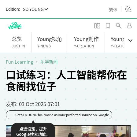
S
SO YOUNG
繁体
Edition:
k
i
p
t
总览
Young视角
Young创作
Young专题
o
JUST IN
Y-NEWS
Y-CREATION
Y-FEATURES
m
a
Fun Learning
乐学新闻
i
口试练习：人工智能帮你在
n
食阁找位子
c
o
n
发布
: 03 Oct 2025 07:01
t
e
Set SOYOUNG by 8world as your preferred source on Google
n
点选设定，提升
t
Google搜索功能。