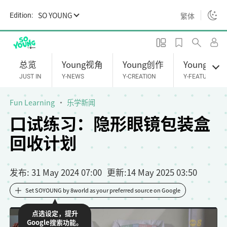
S
SO YOUNG
繁体
Edition:
k
i
p
t
总览
Young视角
Young创作
Young专题
o
JUST IN
Y-NEWS
Y-CREATION
Y-FEATURES
m
a
Fun Learning
乐学新闻
i
口试练习：隐形眼镜包装盒
n
回收计划
c
o
n
发布
: 31 May 2024 07:00
更新
:
14 May 2025 03:50
t
e
Set SOYOUNG by 8world as your preferred source on Google
n
点选设定，提升
t
Google搜索功能。